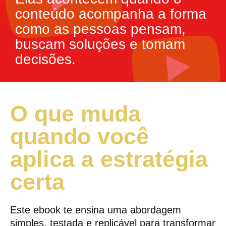
conteúdo acompanha a forma
como as pessoas pensam,
buscam soluções e tomam
decisões.
O que muda
quando você
aplica a estratégia
certa
Este ebook te ensina uma abordagem
simples, testada e replicável para transformar