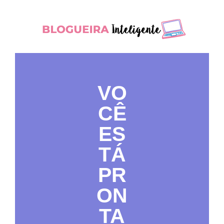
VO
CÊ
ES
TÁ
PR
ON
TA