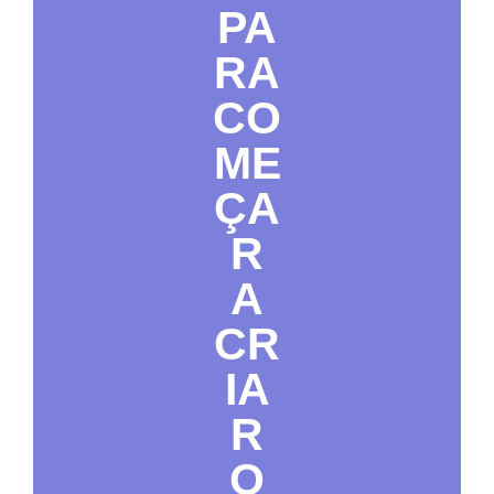
PA
RA
CO
ME
ÇA
R
A
CR
IA
R
O