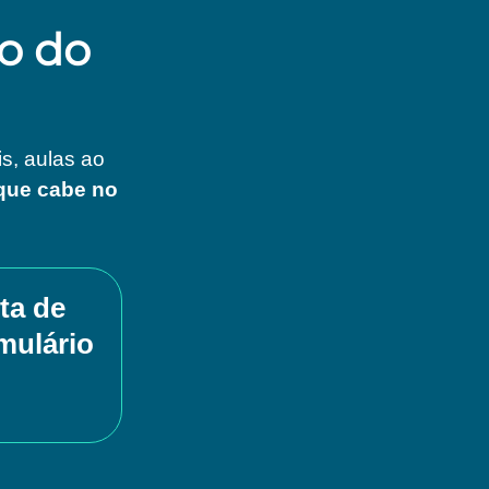
o do
s, aulas ao
que cabe no
ta de
mulário