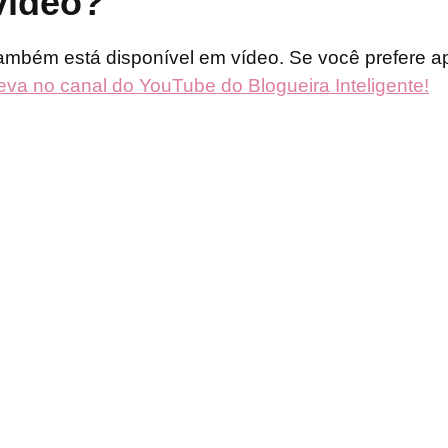
vídeo?
ambém está disponível em vídeo. Se você prefere a
eva no canal do YouTube do Blogueira Inteligente!