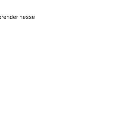
prender nesse