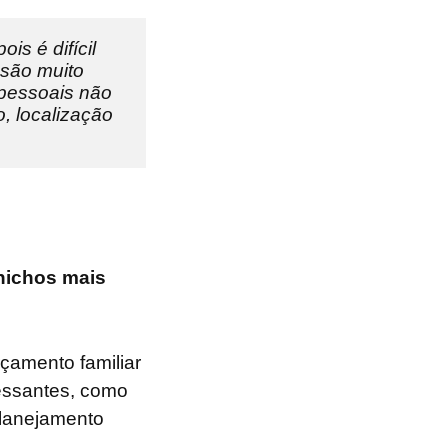
s é difícil 
são muito 
pessoais não 
 localização 
 nichos mais
rçamento familiar
ressantes, como
planejamento