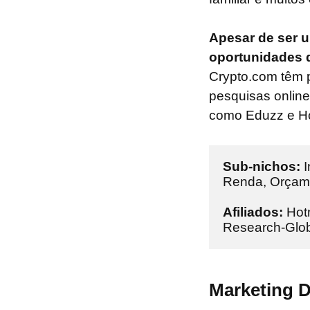
Apesar de ser 
oportunidades 
Crypto.com têm p
pesquisas online
como Eduzz e Hot
Sub-nichos:
 
Renda, Orçamen
Afiliados: 
Hot
Research-Glo
Marketing D