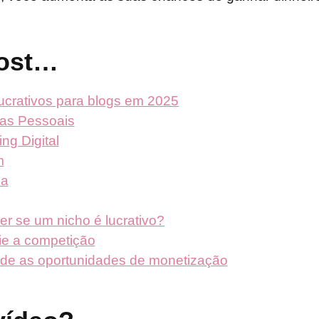
ost…
lucrativos para blogs em 2025
as Pessoais
ng Digital
m
ha
r se um nicho é lucrativo?
lie a competição
ude as oportunidades de monetização