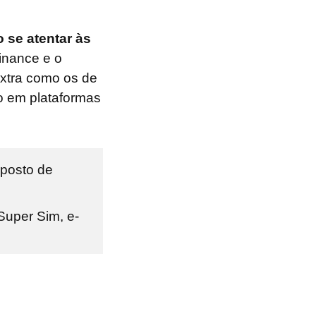
 se atentar às
inance e o
extra como os de
o em plataformas
posto de 
Super Sim, e-