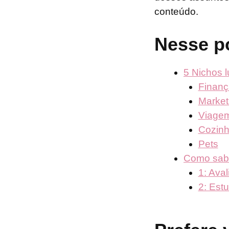
conteúdo.
Nesse p
5 Nichos 
Finanç
Marketi
Viage
Cozin
Pets
Como sabe
1: Ava
2: Est