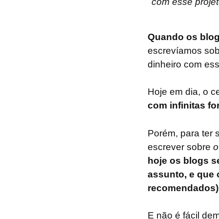
com esse projet
Quando os blog
escrevíamos sobr
dinheiro com ess
Hoje em dia, o c
com infinitas f
Porém, para ter 
escrever sobre
o
hoje os blogs 
assunto, e que 
recomendados)
E não é fácil de