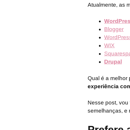
Atualmente, as m
WordPres
Blogger
WordPres
WIX
Squaresp
Drupal
Qual é a melhor
experiência com
Nesse post, vou 
semelhanças, e 
Prefere