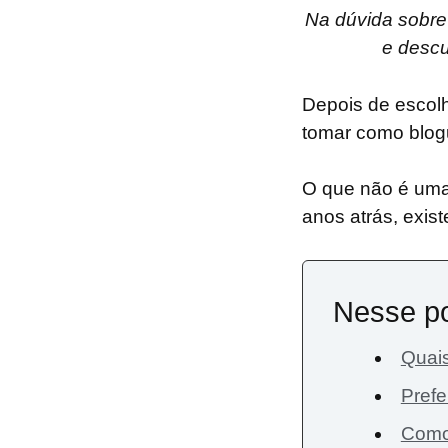
Na dúvida sobre 
e descu
Depois de escolh
tomar como blog
O que não é uma 
anos atrás, exis
Nesse p
Quais
Prefe
Como