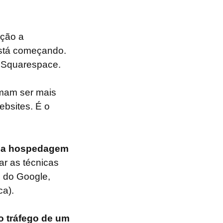
ação a
está começando.
e Squarespace.
mam ser mais
ebsites. É o
 da hospedagem
r as técnicas
s do Google,
ca).
o tráfego de um