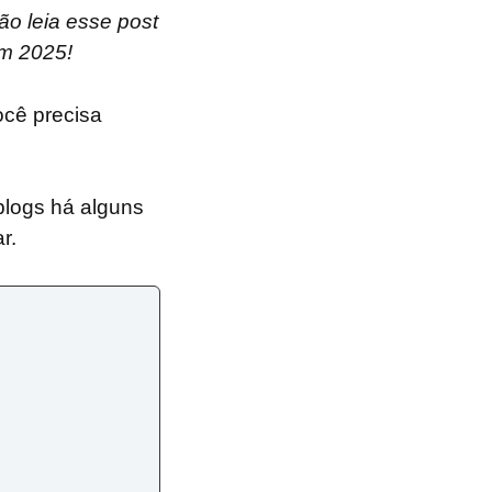
ão leia esse post
em 2025!
ocê precisa
blogs há alguns
ar.