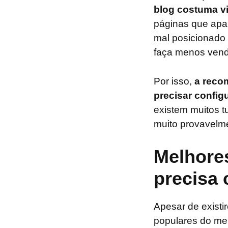
blog costuma v
páginas que ap
mal posicionado 
faça menos vend
Por isso,
a reco
precisar confi
existem muitos tu
muito provavelm
Melhores
precisa
Apesar de existi
populares do me