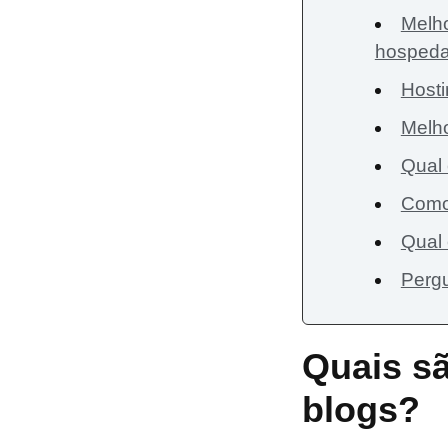
Melho
hosped
Host
Melho
Qual 
Como 
Qual 
Pergu
Quais sã
blogs?