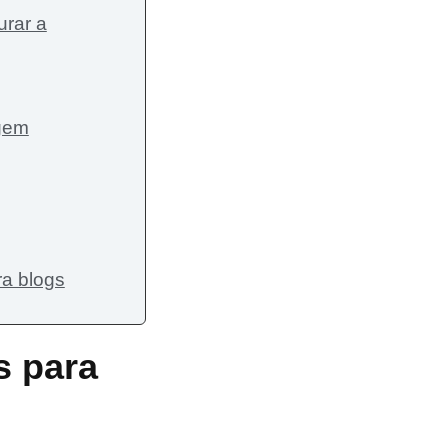
urar a
agem
ra blogs
s para