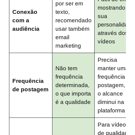
por ser em
mostrando
Conexão
texto,
sua
com a
recomendado
personalidade
audiência
usar também
através dos
email
vídeos
marketing
Precisa
Não tem
manter uma
frequência
frequência de
Frequência
determinada,
postagem, ou
de postagem
o que importa
o alcance
é a qualidade
diminui na
plataforma
Para vídeos
de qualidade,