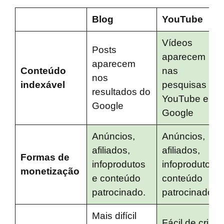
Blog
YouTube
Vídeos
Posts
aparecem
aparecem
Conteúdo
nas
nos
indexável
pesquisas do
resultados do
YouTube e do
Google
Google
Anúncios,
Anúncios,
afiliados,
afiliados,
Formas de
infoprodutos
infoprodutos e
monetização
e conteúdo
conteúdo
patrocinado.
patrocinado.
Mais difícil
Fácil de criar